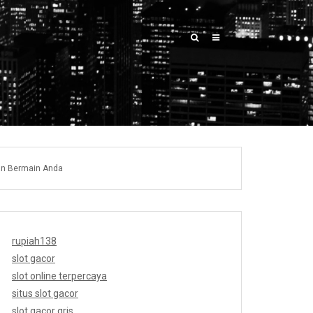
an Bermain Anda
⁠rupiah138
slot gacor
slot online terpercaya
situs slot gacor
slot gacor qris