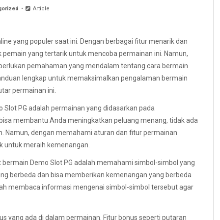
gorized
Article
ne yang populer saat ini. Dengan berbagai fitur menarik dan
 pemain yang tertarik untuk mencoba permainan ini. Namun,
 diperlukan pemahaman yang mendalam tentang cara bermain
an panduan lengkap untuk memaksimalkan pengalaman bermain
ar permainan ini.
Slot PG adalah permainan yang didasarkan pada
g bisa membantu Anda meningkatkan peluang menang, tidak ada
n. Namun, dengan memahami aturan dan fitur permainan
ik untuk meraih kemenangan.
aat bermain Demo Slot PG adalah memahami simbol-simbol yang
i yang berbeda dan bisa memberikan kemenangan yang berbeda
ah membaca informasi mengenai simbol-simbol tersebut agar
nus yang ada di dalam permainan. Fitur bonus seperti putaran