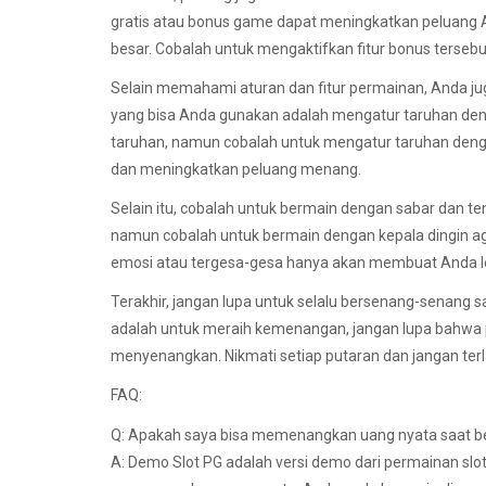
gratis atau bonus game dapat meningkatkan peluan
besar. Cobalah untuk mengaktifkan fitur bonus terseb
Selain memahami aturan dan fitur permainan, Anda juga
yang bisa Anda gunakan adalah mengatur taruhan deng
taruhan, namun cobalah untuk mengatur taruhan deng
dan meningkatkan peluang menang.
Selain itu, cobalah untuk bermain dengan sabar dan 
namun cobalah untuk bermain dengan kepala dingin a
emosi atau tergesa-gesa hanya akan membuat Anda le
Terakhir, jangan lupa untuk selalu bersenang-senang 
adalah untuk meraih kemenangan, jangan lupa bahwa 
menyenangkan. Nikmati setiap putaran dan jangan terl
FAQ:
Q: Apakah saya bisa memenangkan uang nyata saat b
A: Demo Slot PG adalah versi demo dari permainan slot