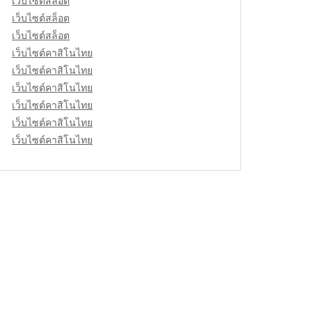
เว็บไซต์สล็อต
เว็บไซต์สล็อต
เว็บไซต์สล็อต
เว็บไซต์คาสิโนไทย
เว็บไซต์คาสิโนไทย
เว็บไซต์คาสิโนไทย
เว็บไซต์คาสิโนไทย
เว็บไซต์คาสิโนไทย
เว็บไซต์คาสิโนไทย