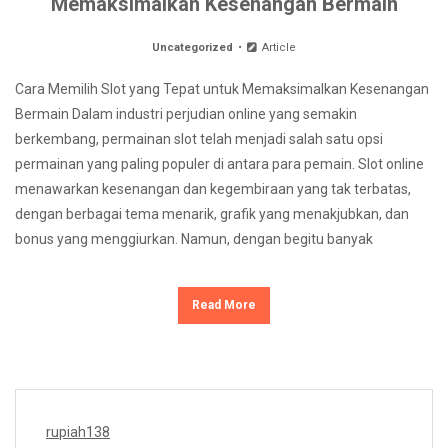
Memaksimalkan Kesenangan Bermain
Uncategorized
Article
Cara Memilih Slot yang Tepat untuk Memaksimalkan Kesenangan
Bermain Dalam industri perjudian online yang semakin
berkembang, permainan slot telah menjadi salah satu opsi
permainan yang paling populer di antara para pemain. Slot online
menawarkan kesenangan dan kegembiraan yang tak terbatas,
dengan berbagai tema menarik, grafik yang menakjubkan, dan
bonus yang menggiurkan. Namun, dengan begitu banyak
Read More
⁠rupiah138