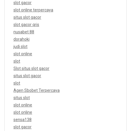
slot gacor
slot online terpercaya
situs slot gacor
slot gacor qris
nusabet 88
dorahoki
judi slot
slot online
slot
Slot situs slot gacor
situs slot gacor
slot
Agen Sbobet Terpercaya
situs slot
slot online
slot online
sensa138
slot gacor