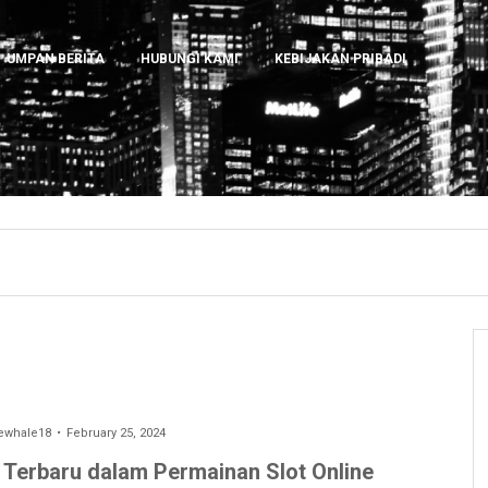
UMPAN BERITA
HUBUNGI KAMI
KEBIJAKAN PRIBADI
ewhale18
February 25, 2024
Terbaru dalam Permainan Slot Online