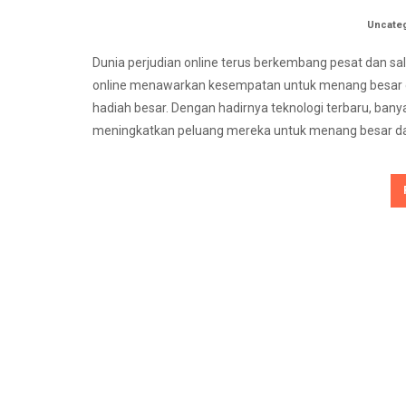
Uncate
Dunia perjudian online terus berkembang pesat dan sala
online menawarkan kesempatan untuk menang besar 
hadiah besar. Dengan hadirnya teknologi terbaru, ban
meningkatkan peluang mereka untuk menang besar dal