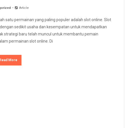
gorized
Article
h satu permainan yang paling populer adalah slot online. Slot
dengan sedikit usaha dan kesempatan untuk mendapatkan
yak strategi baru telah muncul untuk membantu pemain
am permainan slot online. Di
Read More