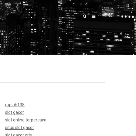
⁠rupiah138
slot gacor
slot online terpercaya
situs slot gacor
slot gacor qris