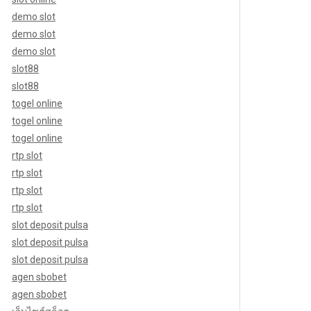
demo slot
demo slot
demo slot
slot88
slot88
togel online
togel online
togel online
rtp slot
rtp slot
rtp slot
rtp slot
slot deposit pulsa
slot deposit pulsa
slot deposit pulsa
agen sbobet
agen sbobet