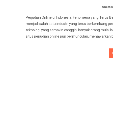
Uncate
Perjudian Online di Indonesia: Fenomena yang Terus Ber
menjadi salah satu industri yang terus berkembang pe
teknologi yang semakin canggih, banyak orang mulai ber
situs perjudian online pun bermunculan, menawarkan b