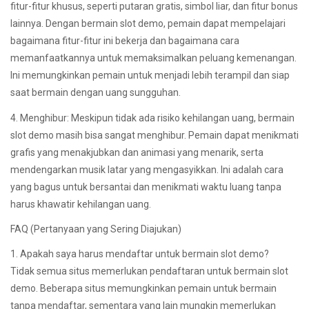
fitur-fitur khusus, seperti putaran gratis, simbol liar, dan fitur bonus
lainnya. Dengan bermain slot demo, pemain dapat mempelajari
bagaimana fitur-fitur ini bekerja dan bagaimana cara
memanfaatkannya untuk memaksimalkan peluang kemenangan.
Ini memungkinkan pemain untuk menjadi lebih terampil dan siap
saat bermain dengan uang sungguhan.
4. Menghibur: Meskipun tidak ada risiko kehilangan uang, bermain
slot demo masih bisa sangat menghibur. Pemain dapat menikmati
grafis yang menakjubkan dan animasi yang menarik, serta
mendengarkan musik latar yang mengasyikkan. Ini adalah cara
yang bagus untuk bersantai dan menikmati waktu luang tanpa
harus khawatir kehilangan uang.
FAQ (Pertanyaan yang Sering Diajukan)
1. Apakah saya harus mendaftar untuk bermain slot demo?
Tidak semua situs memerlukan pendaftaran untuk bermain slot
demo. Beberapa situs memungkinkan pemain untuk bermain
tanpa mendaftar, sementara yang lain mungkin memerlukan