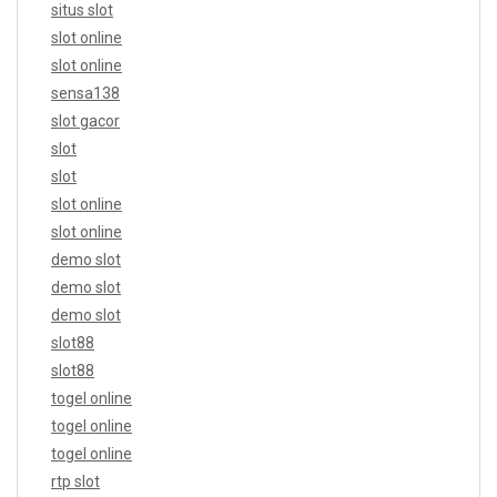
situs slot
slot online
slot online
sensa138
slot gacor
slot
slot
slot online
slot online
demo slot
demo slot
demo slot
slot88
slot88
togel online
togel online
togel online
rtp slot