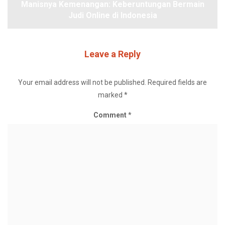
Manisnya Kemenangan: Keberuntungan Bermain
Judi Online di Indonesia
Leave a Reply
Your email address will not be published.
Required fields are
marked
*
Comment
*