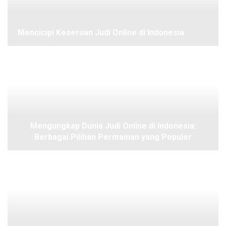
Mencicipi Keseruan Judi Online di Indonesia
Mengungkap Dunia Judi Online di Indonesia:
Berbagai Pilihan Permainan yang Populer