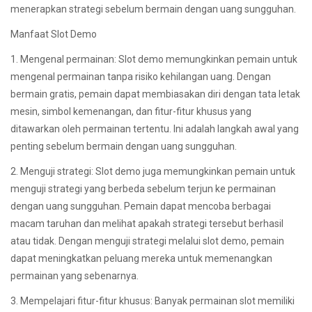
menerapkan strategi sebelum bermain dengan uang sungguhan.
Manfaat Slot Demo
1. Mengenal permainan: Slot demo memungkinkan pemain untuk
mengenal permainan tanpa risiko kehilangan uang. Dengan
bermain gratis, pemain dapat membiasakan diri dengan tata letak
mesin, simbol kemenangan, dan fitur-fitur khusus yang
ditawarkan oleh permainan tertentu. Ini adalah langkah awal yang
penting sebelum bermain dengan uang sungguhan.
2. Menguji strategi: Slot demo juga memungkinkan pemain untuk
menguji strategi yang berbeda sebelum terjun ke permainan
dengan uang sungguhan. Pemain dapat mencoba berbagai
macam taruhan dan melihat apakah strategi tersebut berhasil
atau tidak. Dengan menguji strategi melalui slot demo, pemain
dapat meningkatkan peluang mereka untuk memenangkan
permainan yang sebenarnya.
3. Mempelajari fitur-fitur khusus: Banyak permainan slot memiliki