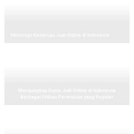
Mencicipi Keseruan Judi Online di Indonesia
Mengungkap Dunia Judi Online di Indonesia:
Berbagai Pilihan Permainan yang Populer