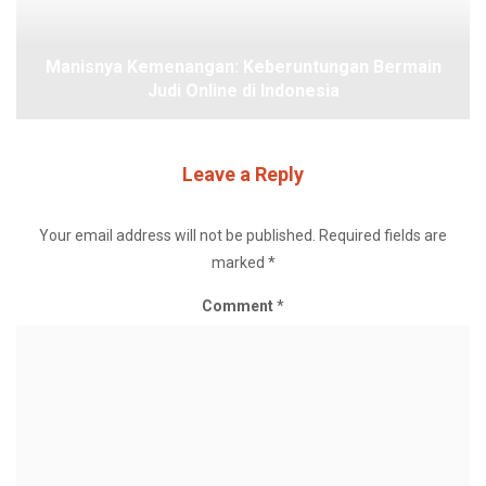
Manisnya Kemenangan: Keberuntungan Bermain
Judi Online di Indonesia
Leave a Reply
Your email address will not be published.
Required fields are
marked
*
Comment
*