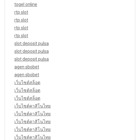
togel online
rtp slot
rtp slot
rtp slot
rtp slot
slot deposit pulsa
slot deposit pulsa
slot deposit pulsa
agen sbobet
agen sbobet
เว็บไซต์สล็อต
เว็บไซต์สล็อต
เว็บไซต์สล็อต
เว็บไซต์คาสิโนไทย
เว็บไซต์คาสิโนไทย
เว็บไซต์คาสิโนไทย
เว็บไซต์คาสิโนไทย
เว็บไซต์คาสิโนไทย