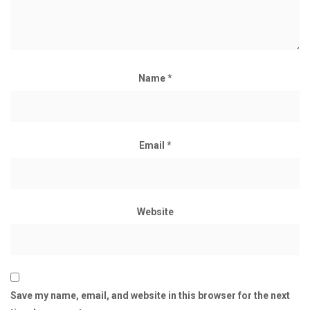
Name
*
Email
*
Website
Save my name, email, and website in this browser for the next