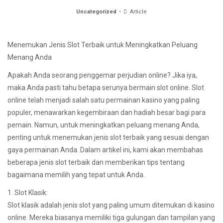
Uncategorized
Article
Menemukan Jenis Slot Terbaik untuk Meningkatkan Peluang
Menang Anda
Apakah Anda seorang penggemar perjudian online? Jika iya,
maka Anda pasti tahu betapa serunya bermain slot online. Slot
online telah menjadi salah satu permainan kasino yang paling
populer, menawarkan kegembiraan dan hadiah besar bagi para
pemain. Namun, untuk meningkatkan peluang menang Anda,
penting untuk menemukan jenis slot terbaik yang sesuai dengan
gaya permainan Anda. Dalam artikel ini, kami akan membahas
beberapa jenis slot terbaik dan memberikan tips tentang
bagaimana memilih yang tepat untuk Anda.
1. Slot Klasik:
Slot klasik adalah jenis slot yang paling umum ditemukan di kasino
online. Mereka biasanya memiliki tiga gulungan dan tampilan yang