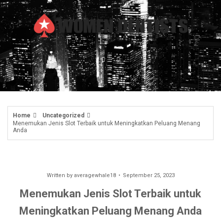
Skip
to
content
Home
Uncategorized
Menemukan Jenis Slot Terbaik untuk Meningkatkan Peluang Menang
Anda
Written by
averagewhale18
September 25, 2023
Menemukan Jenis Slot Terbaik untuk
Meningkatkan Peluang Menang Anda