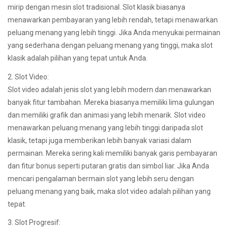
mirip dengan mesin slot tradisional. Slot klasik biasanya
menawarkan pembayaran yang lebih rendah, tetapi menawarkan
peluang menang yang lebih tinggi. Jika Anda menyukai permainan
yang sederhana dengan peluang menang yang tinggi, maka slot
klasik adalah pilihan yang tepat untuk Anda.
2. Slot Video:
Slot video adalah jenis slot yang lebih modern dan menawarkan
banyak fitur tambahan. Mereka biasanya memiliki lima gulungan
dan memiliki grafik dan animasi yang lebih menarik. Slot video
menawarkan peluang menang yang lebih tinggi daripada slot
klasik, tetapi juga memberikan lebih banyak variasi dalam
permainan. Mereka sering kali memiliki banyak garis pembayaran
dan fitur bonus seperti putaran gratis dan simbol liar. Jika Anda
mencari pengalaman bermain slot yang lebih seru dengan
peluang menang yang baik, maka slot video adalah pilihan yang
tepat.
3. Slot Progresif: