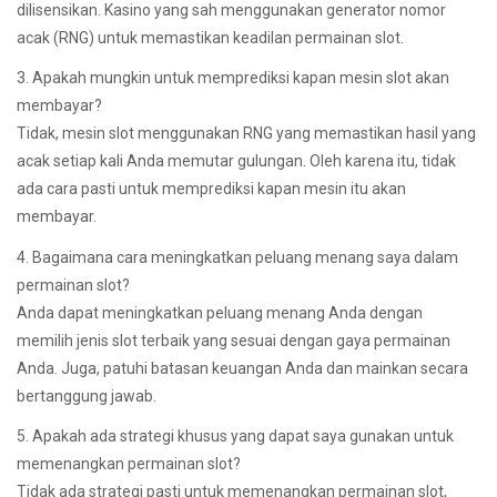
dilisensikan. Kasino yang sah menggunakan generator nomor
acak (RNG) untuk memastikan keadilan permainan slot.
3. Apakah mungkin untuk memprediksi kapan mesin slot akan
membayar?
Tidak, mesin slot menggunakan RNG yang memastikan hasil yang
acak setiap kali Anda memutar gulungan. Oleh karena itu, tidak
ada cara pasti untuk memprediksi kapan mesin itu akan
membayar.
4. Bagaimana cara meningkatkan peluang menang saya dalam
permainan slot?
Anda dapat meningkatkan peluang menang Anda dengan
memilih jenis slot terbaik yang sesuai dengan gaya permainan
Anda. Juga, patuhi batasan keuangan Anda dan mainkan secara
bertanggung jawab.
5. Apakah ada strategi khusus yang dapat saya gunakan untuk
memenangkan permainan slot?
Tidak ada strategi pasti untuk memenangkan permainan slot,