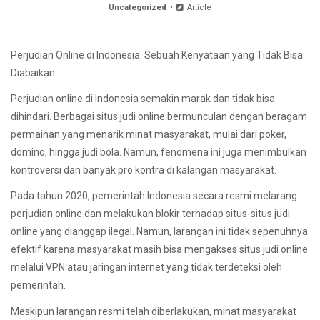
Uncategorized
Article
Perjudian Online di Indonesia: Sebuah Kenyataan yang Tidak Bisa
Diabaikan
Perjudian online di Indonesia semakin marak dan tidak bisa
dihindari. Berbagai situs judi online bermunculan dengan beragam
permainan yang menarik minat masyarakat, mulai dari poker,
domino, hingga judi bola. Namun, fenomena ini juga menimbulkan
kontroversi dan banyak pro kontra di kalangan masyarakat.
Pada tahun 2020, pemerintah Indonesia secara resmi melarang
perjudian online dan melakukan blokir terhadap situs-situs judi
online yang dianggap ilegal. Namun, larangan ini tidak sepenuhnya
efektif karena masyarakat masih bisa mengakses situs judi online
melalui VPN atau jaringan internet yang tidak terdeteksi oleh
pemerintah.
Meskipun larangan resmi telah diberlakukan, minat masyarakat