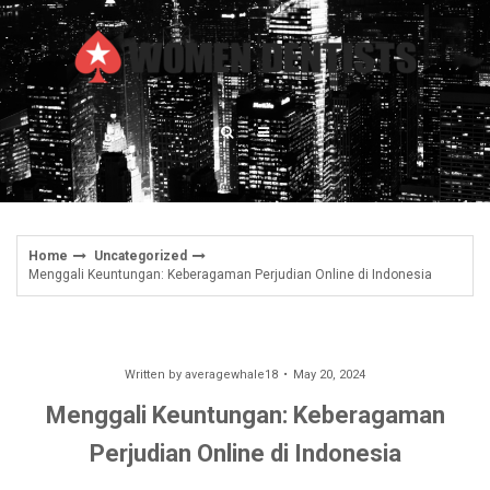
Skip
to
content
Home
Uncategorized
Menggali Keuntungan: Keberagaman Perjudian Online di Indonesia
Written by
averagewhale18
May 20, 2024
Menggali Keuntungan: Keberagaman
Perjudian Online di Indonesia