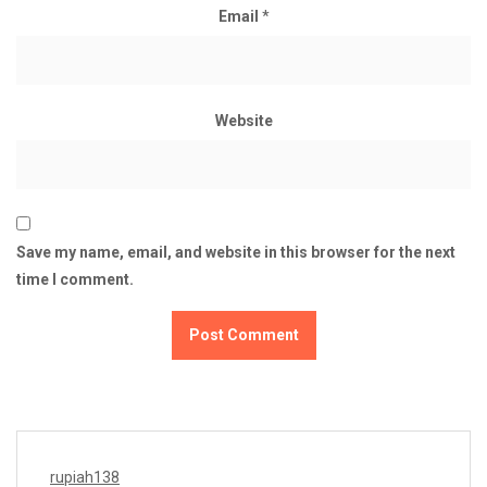
Email
*
Website
Save my name, email, and website in this browser for the next
time I comment.
⁠rupiah138