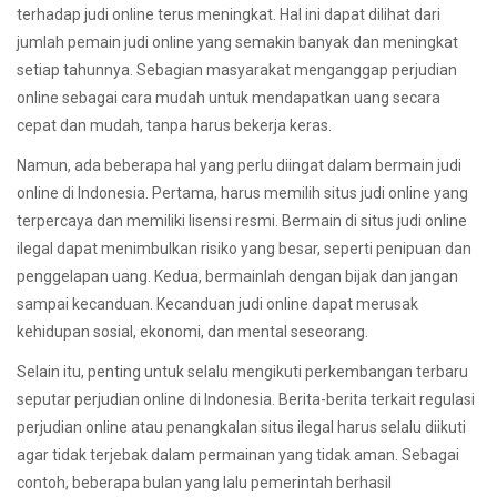
terhadap judi online terus meningkat. Hal ini dapat dilihat dari
jumlah pemain judi online yang semakin banyak dan meningkat
setiap tahunnya. Sebagian masyarakat menganggap perjudian
online sebagai cara mudah untuk mendapatkan uang secara
cepat dan mudah, tanpa harus bekerja keras.
Namun, ada beberapa hal yang perlu diingat dalam bermain judi
online di Indonesia. Pertama, harus memilih situs judi online yang
terpercaya dan memiliki lisensi resmi. Bermain di situs judi online
ilegal dapat menimbulkan risiko yang besar, seperti penipuan dan
penggelapan uang. Kedua, bermainlah dengan bijak dan jangan
sampai kecanduan. Kecanduan judi online dapat merusak
kehidupan sosial, ekonomi, dan mental seseorang.
Selain itu, penting untuk selalu mengikuti perkembangan terbaru
seputar perjudian online di Indonesia. Berita-berita terkait regulasi
perjudian online atau penangkalan situs ilegal harus selalu diikuti
agar tidak terjebak dalam permainan yang tidak aman. Sebagai
contoh, beberapa bulan yang lalu pemerintah berhasil