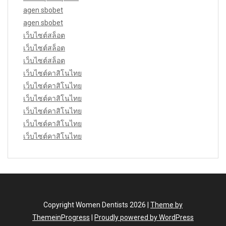
agen sbobet
agen sbobet
เว็บไซต์สล็อต
เว็บไซต์สล็อต
เว็บไซต์สล็อต
เว็บไซต์คาสิโนไทย
เว็บไซต์คาสิโนไทย
เว็บไซต์คาสิโนไทย
เว็บไซต์คาสิโนไทย
เว็บไซต์คาสิโนไทย
เว็บไซต์คาสิโนไทย
Copyright Women Dentists 2026 |
Theme by
ThemeinProgress
|
Proudly powered by WordPress