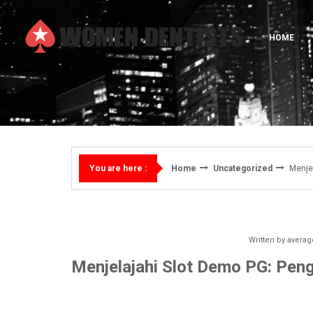
Skip
to
content
HOME
Home
Uncategorized
Menje
You are here :
Written by
averag
Menjelajahi Slot Demo PG: Pen