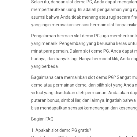
Selain itu, dengan slot demo PG, Anda dapat mengalam
mempertaruhkan uang. Ini adalah pengalaman yang n
asumsi bahwa Anda tidak menang atau rugi secara fin
yang ingin merasakan sensasi bermain slot tanpa risiko 
Pengalaman bermain slot demo PG juga memberikan k
yang menarik. Pengembang yang berusaha keras unt
minat para pemain. Dalam slot demo PG, Anda dapat 
budaya, dan banyak lagi. Hanya bermodal klik, Anda 
yang berbeda.
Bagaimana cara memainkan slot demo PG? Sangat muda
demo atau permainan demo, dan pilih slot yang Anda m
virtual yang disediakan oleh permainan. Anda akan dapa
putaran bonus, simbol liar, dan lainnya. Ingatlah ba
bisa mendapatkan sensasi kemenangan dan kesenang
Bagian FAQ
1. Apakah slot demo PG gratis?