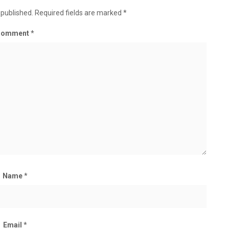
 published.
Required fields are marked
*
Comment
*
Name
*
Email
*