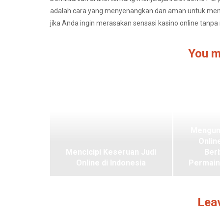
adalah cara yang menyenangkan dan aman untuk mempe
jika Anda ingin merasakan sensasi kasino online tanpa
You m
Mengung
Online
Mencicipi Keseruan Judi
Berb
Online di Indonesia
Permain
Leav