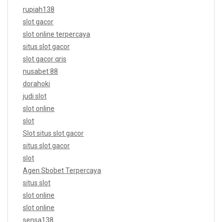
⁠rupiah138
slot gacor
slot online terpercaya
situs slot gacor
slot gacor qris
nusabet 88
dorahoki
judi slot
slot online
slot
Slot situs slot gacor
situs slot gacor
slot
Agen Sbobet Terpercaya
situs slot
slot online
slot online
sensa138