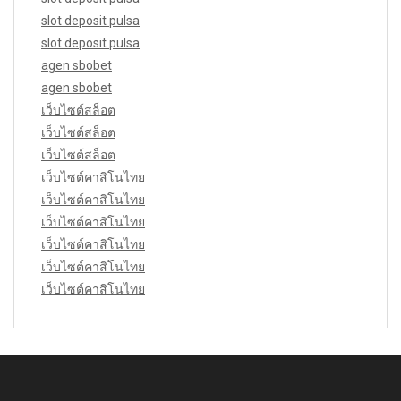
slot deposit pulsa
slot deposit pulsa
agen sbobet
agen sbobet
เว็บไซต์สล็อต
เว็บไซต์สล็อต
เว็บไซต์สล็อต
เว็บไซต์คาสิโนไทย
เว็บไซต์คาสิโนไทย
เว็บไซต์คาสิโนไทย
เว็บไซต์คาสิโนไทย
เว็บไซต์คาสิโนไทย
เว็บไซต์คาสิโนไทย